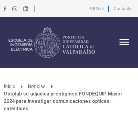
PUCV.cl
Contacto
menu
arrow_right
arrow_right
Inicio
Noticias
Optolab se adjudica prestigioso FONDEQUIP Mayor
2024 para investigar comunicaciones ópticas
satelitales