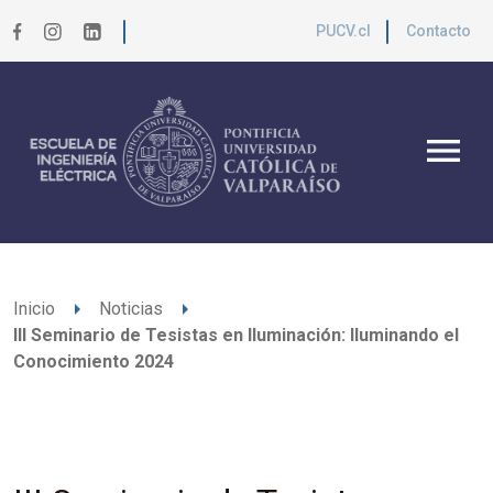
PUCV.cl
Contacto
menu
arrow_right
arrow_right
Inicio
Noticias
III Seminario de Tesistas en Iluminación: Iluminando el
Conocimiento 2024