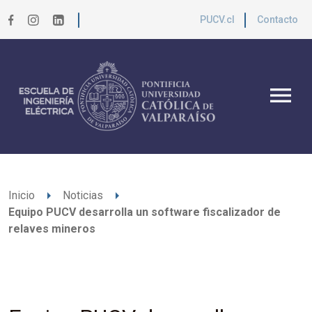
PUCV.cl
Contacto
menu
arrow_right
arrow_right
Inicio
Noticias
Equipo PUCV desarrolla un software fiscalizador de
relaves mineros