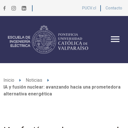
PUCV.cl
Contacto
menu
arrow_right
arrow_right
Inicio
Noticias
IA y fusión nuclear: avanzando hacia una prometedora
alternativa energética