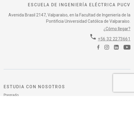
ESCUELA DE INGENIERÍA ELÉCTRICA PUCV
Avenida Brasil 2147, Valparaíso, en la Facultad de Ingeniería de la
Pontificia Universidad Católica de Valparaíso.
¿Cómo llegar?
phone
+56 32 2273661
ESTUDIA CON NOSOTROS
Pregrado
POSTGRADO
Magíster
Doctorado en Ingeniería Eléctrica
COMUNIDAD