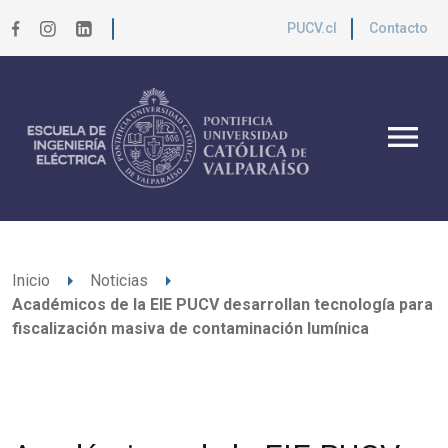
PUCV.cl
Contacto
menu
arrow_right
arrow_right
Inicio
Noticias
Académicos de la EIE PUCV desarrollan tecnología para
fiscalización masiva de contaminación lumínica