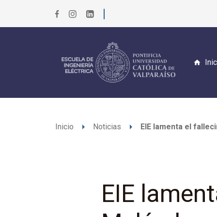
Ini
arrow_right
arrow_right
Inicio
Noticias
EIE lamenta el falle
EIE lament