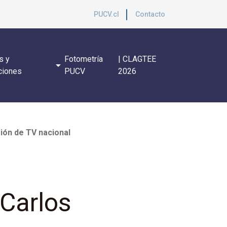
PUCV.cl
Contacto
s y
Fotometría
| CLAGTEE
arrow_drop_down
ciones
PUCV
2026
sión de TV nacional
 Carlos