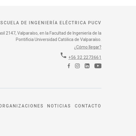
ESCUELA DE INGENIERÍA ELÉCTRICA PUCV
il 2147, Valparaíso, en la Facultad de Ingeniería de la
Pontificia Universidad Católica de Valparaíso.
¿Cómo llegar?
phone
+56 32 2273661
ORGANIZACIONES
NOTICIAS
CONTACTO