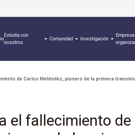
Estudia con
Empresa
arrow_drop_down
arrow_drop_down
arrow_drop_down
cio
Comunidad
Investigación
nosotros
organiza
cimiento de Carlos Meléndez, pionero de la primera transmi
a el fallecimiento de