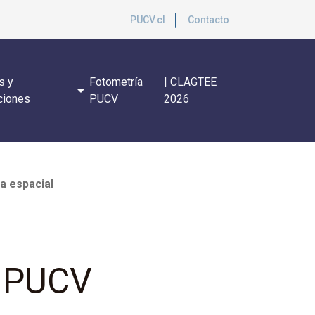
PUCV.cl
Contacto
s y
Fotometría
| CLAGTEE
arrow_drop_down
ciones
PUCV
2026
a espacial
r PUCV