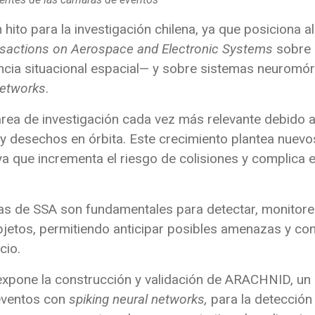
 hito para la investigación chilena, ya que posiciona 
nsactions on Aerospace and Electronic Systems
sobre 
cia situacional espacial— y sobre sistemas neuromór
networks
.
 área de investigación cada vez más relevante debido
es y desechos en órbita. Este crecimiento plantea nuev
ya que incrementa el riesgo de colisiones y complica 
mas de SSA son fundamentales para detectar, monitorea
etos, permitiendo anticipar posibles amenazas y con
cio.
ón expone la construcción y validación de ARACHNID, u
eventos con
spiking neural networks,
para la detección