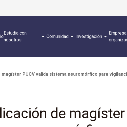
Estudia con
Empresa
arrow_drop_down
arrow_drop_down
arrow_drop_down
cio
Comunidad
Investigación
nosotros
organiza
 magíster PUCV valida sistema neuromórfico para vigilanci
licación de magíste