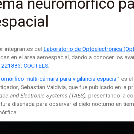
tema neuromórfico p
espacial
or integrantes del
Laboratorio de Optoelectrónica (Op
idas en el área aeroespacial, dando a conocer los av
 1221883: COCTELS
.
mórfico multi-cámara para vigilancia espacial
” es el
tigador, Sebastián Valdivia, que fue publicado en la pre
ace and Electronic Systems (TAES),
presentando la co
tura diseñada para observar el cielo nocturno en tie
órfica.