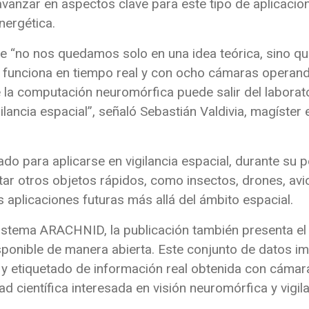
 avanzar en aspectos clave para este tipo de aplicacio
energética.
ue “no nos quedamos solo en una idea teórica, sino q
ue funciona en tiempo real y con ocho cámaras operan
 la computación neuromórfica puede salir del laborato
gilancia espacial”, señaló Sebastián Valdivia, magíster
do para aplicarse en vigilancia espacial, durante su
tar otros objetos rápidos, como insectos, drones, avi
s aplicaciones futuras más allá del ámbito espacial.
 sistema ARACHNID, la publicación también presenta e
isponible de manera abierta. Este conjunto de datos i
y etiquetado de información real obtenida con cámar
d científica interesada en visión neuromórfica y vigila