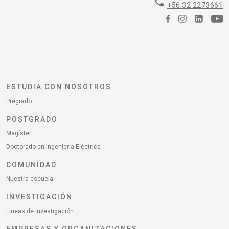
phone
+56 32 2273661
ESTUDIA CON NOSOTROS
Pregrado
POSTGRADO
Magíster
Doctorado en Ingeniería Eléctrica
COMUNIDAD
Nuestra escuela
INVESTIGACIÓN
Lineas de investigación
EMPRESAS Y ORGANIZACIONES