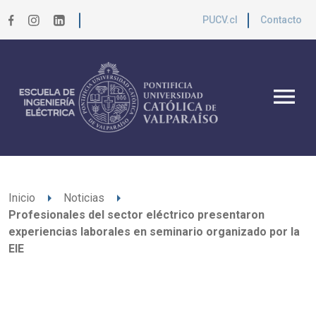
PUCV.cl
Contacto
menu
arrow_right
arrow_right
Inicio
Noticias
Profesionales del sector eléctrico presentaron
experiencias laborales en seminario organizado por la
EIE