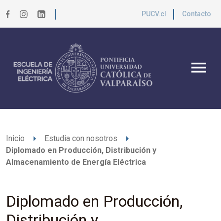
PUCV.cl
Contacto
menu
arrow_right
arrow_right
Inicio
Estudia con nosotros
Diplomado en Producción, Distribución y
Almacenamiento de Energía Eléctrica
Diplomado en Producción,
Distribución y