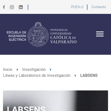
PUCV.cl
Contacto
menu
arrow_right
arrow_right
Inicio
Investigación
arrow_right
Líneas y Laboratorios de Investigación
LABSENS
LABSENS