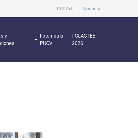
PUCV.cl
Contacto
s y
Fotometría
| CLAGTEE
arrow_drop_down
aciones
PUCV
2026