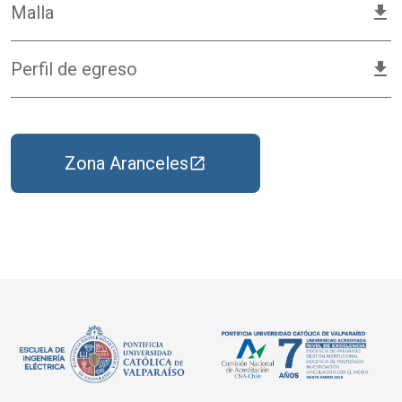
Malla
download
Perfil de egreso
download
Zona Aranceles
launch