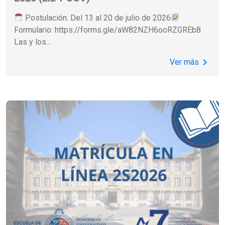
Postulación: Del 13 al 20 de julio de 2026
Formulario: https://forms.gle/aW82NZH6ooRZGREb8
Las y los
...
chevron_right
Ver más