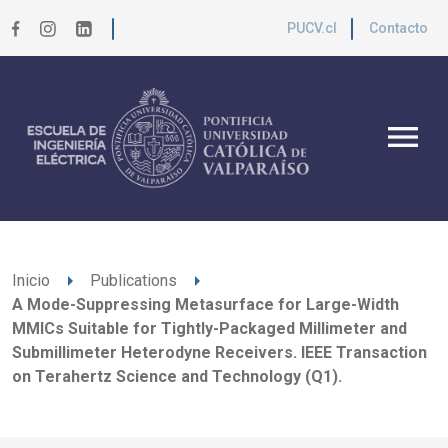
PUCV.cl
Contacto
menu
arrow_right
arrow_right
Inicio
Publications
A Mode-Suppressing Metasurface for Large-Width
MMICs Suitable for Tightly-Packaged Millimeter and
Submillimeter Heterodyne Receivers. IEEE Transaction
on Terahertz Science and Technology (Q1).