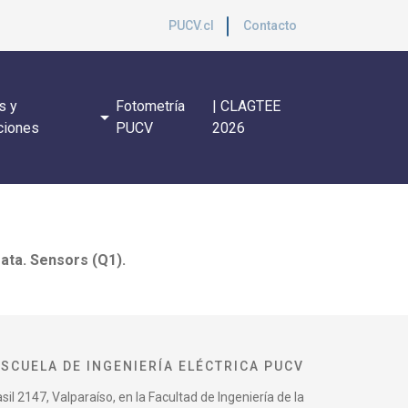
PUCV.cl
Contacto
s y
Fotometría
| CLAGTEE
arrow_drop_down
ciones
PUCV
2026
ata. Sensors (Q1).
ESCUELA DE INGENIERÍA ELÉCTRICA PUCV
il 2147, Valparaíso, en la Facultad de Ingeniería de la