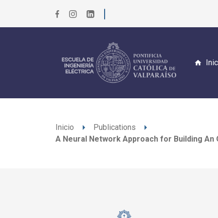
Ini
arrow_right
arrow_right
Inicio
Publications
A Neural Network Approach for Building An 