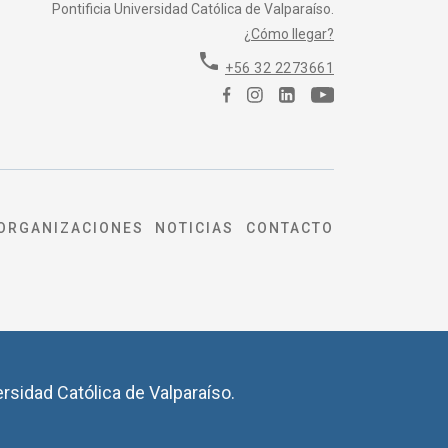
Pontificia Universidad Católica de Valparaíso.
¿Cómo llegar?
phone
+56 32 2273661
ORGANIZACIONES
NOTICIAS
CONTACTO
ersidad Católica de Valparaíso.