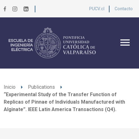
PUCV.cl
Contacto
menu
arrow_right
arrow_right
Inicio
Publications
“Experimental Study of the Transfer Function of
Replicas of Pinnae of Individuals Manufactured with
Alginate”. IEEE Latin America Transactions (Q4).