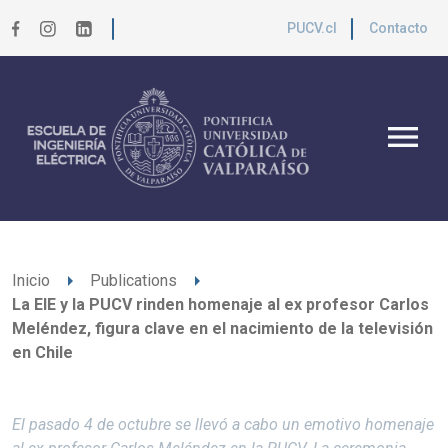
PUCV.cl
Contacto
menu
arrow_right
arrow_right
Inicio
Publications
La EIE y la PUCV rinden homenaje al ex profesor Carlos
Meléndez, figura clave en el nacimiento de la televisión
en Chile
El pasado 4 de octubre se llevó a cabo un emotivo homenaje