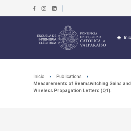
Ini
arrow_right
arrow_right
Inicio
Publications
Measurements of Beamswitching Gains and Fa
Wireless Propagation Letters (Q1).