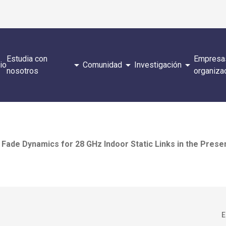
Estudia con
Empresa
arrow_drop_down
arrow_drop_down
arrow_drop_down
cio
Comunidad
Investigación
nosotros
organiza
de Dynamics for 28 GHz Indoor Static Links in the Presen