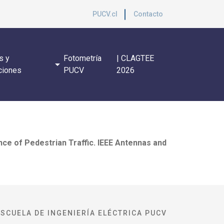
PUCV.cl
Contacto
s y
Fotometría
| CLAGTEE
arrow_drop_down
ciones
PUCV
2026
ce of Pedestrian Traffic. IEEE Antennas and
ESCUELA DE INGENIERÍA ELÉCTRICA PUCV