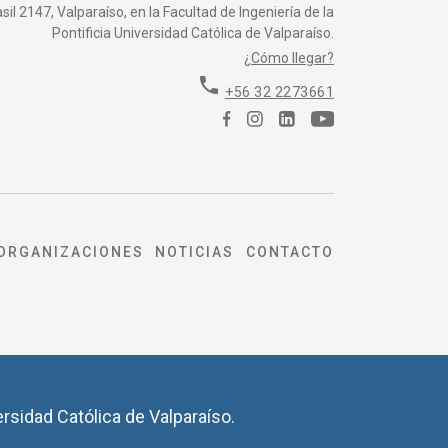
il 2147, Valparaíso, en la Facultad de Ingeniería de la
Pontificia Universidad Católica de Valparaíso.
¿Cómo llegar?
phone
+56 32 2273661
ORGANIZACIONES
NOTICIAS
CONTACTO
ersidad Católica de Valparaíso.