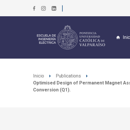
Ini
arrow_right
arrow_right
Inicio
Publications
Optimised Design of Permanent Magnet Ass
Conversion (Q1).