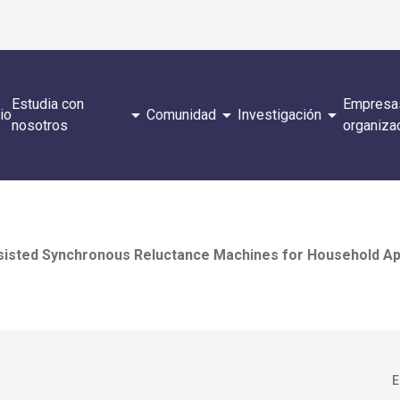
Estudia con
Empresa
arrow_drop_down
arrow_drop_down
arrow_drop_down
cio
Comunidad
Investigación
nosotros
organiza
isted Synchronous Reluctance Machines for Household App