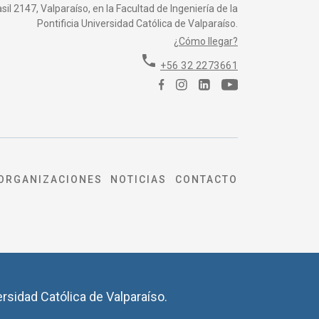
il 2147, Valparaíso, en la Facultad de Ingeniería de la
Pontificia Universidad Católica de Valparaíso.
¿Cómo llegar?
phone
+56 32 2273661
ORGANIZACIONES
NOTICIAS
CONTACTO
ersidad Católica de Valparaíso.