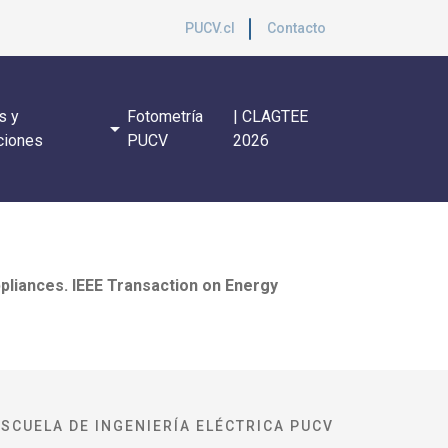
PUCV.cl
Contacto
s y
Fotometría
| CLAGTEE
arrow_drop_down
ciones
PUCV
2026
liances. IEEE Transaction on Energy
ESCUELA DE INGENIERÍA ELÉCTRICA PUCV