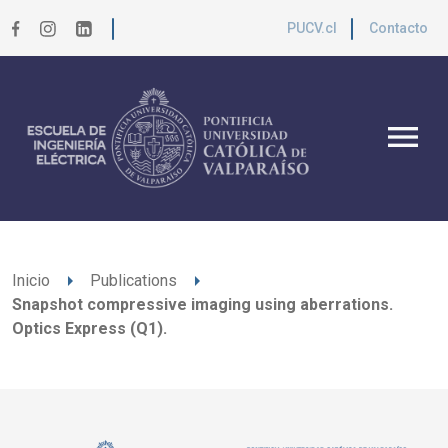
PUCV.cl
Contacto
menu
arrow_right
arrow_right
Inicio
Publications
Snapshot compressive imaging using aberrations.
Optics Express (Q1).