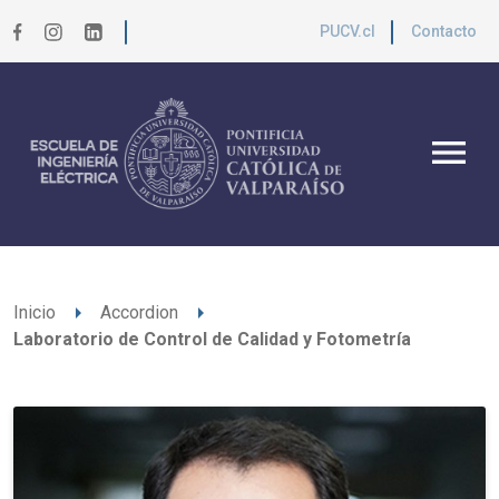
PUCV.cl
Contacto
menu
arrow_right
arrow_right
Inicio
Accordion
Laboratorio de Control de Calidad y Fotometría