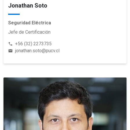
Jonathan Soto
Seguridad Eléctrica
Jefe de Certificación
+56 (32) 2273735
phone
jonathan.soto@pucv.cl
email