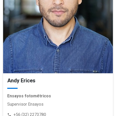
Andy Erices
Ensayos fotométricos
Supervisor Ensayos
+56 (32) 2273780
phone