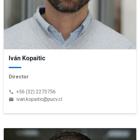
Iván Kopaitic
Director
+56 (32) 2273756
phone
ivan.kopaitic@pucv.cl
email