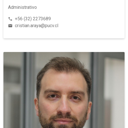
Administrativo
+56 (32) 2273689
phone
cristian.araya@pucv.cl
email