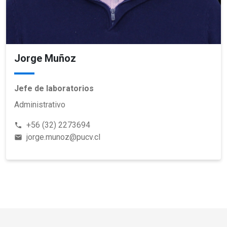
Jorge Muñoz
Jefe de laboratorios
Administrativo
+56 (32) 2273694
phone
jorge.munoz@pucv.cl
email