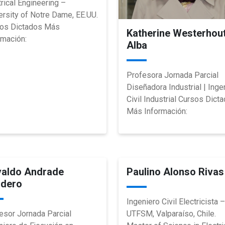
trical Engineering –
ersity of Notre Dame, EE.UU.
os Dictados Más
Katherine Westerhou
rmación:
Alba
Profesora Jornada Parcial
Diseñadora Industrial | Inge
Civil Industrial Cursos Dict
Más Información:
aldo Andrade
Paulino Alonso Rivas
dero
Ingeniero Civil Electricista –
esor Jornada Parcial
UTFSM, Valparaíso, Chile.