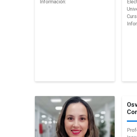
Información:
Elec
Univ
Curs
Info
Osv
Cor
Prof