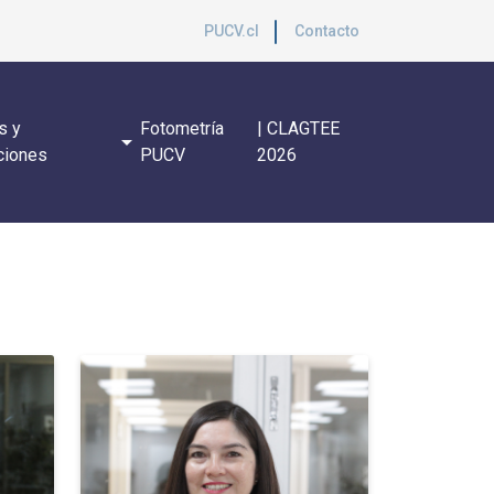
PUCV.cl
Contacto
s y
Fotometría
| CLAGTEE
arrow_drop_down
ciones
PUCV
2026