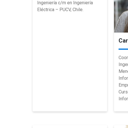
Ingeniería c/m en Ingeniería
Eléctrica – PUCV, Chile.
Car
Coor
Inge
Menc
Info
Empr
Curs
Info