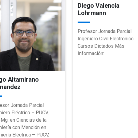
Diego Valencia
Lohrmann
Profesor Jornada Parcial
Ingeniero Civil Electrónico
Cursos Dictados Más
Información:
go Altamirano
rnandez
esor Jornada Parcial
niero Eléctrico – PUCV,
eMg. en Ciencias de la
niería con Mención en
niería Eléctrica – PUCV,