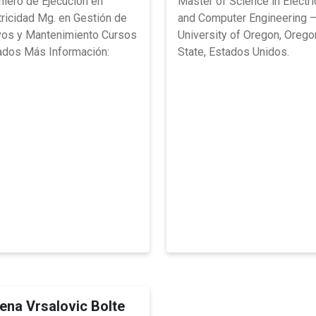
niero de Ejecución en
Master of Science in Electri
tricidad Mg. en Gestión de
and Computer Engineering 
vos y Mantenimiento Cursos
University of Oregon, Orego
ados Más Información:
State, Estados Unidos.
ena Vrsalovic Bolte