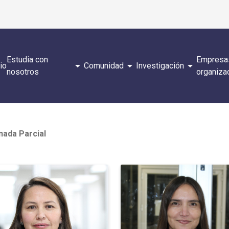
Estudia con
Empresa
arrow_drop_down
arrow_drop_down
arrow_drop_down
cio
Comunidad
Investigación
nosotros
organiza
nada Parcial