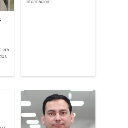
Información:
t
niera
ados