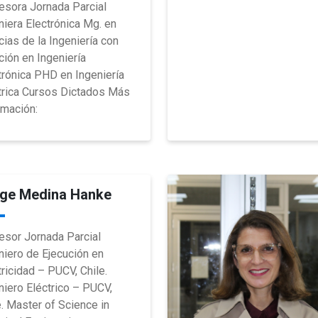
esora Jornada Parcial
niera Electrónica Mg. en
cias de la Ingeniería con
ión en Ingeniería
trónica PHD en Ingeniería
trica Cursos Dictados Más
rmación:
ge Medina Hanke
esor Jornada Parcial
niero de Ejecución en
tricidad – PUCV, Chile.
niero Eléctrico – PUCV,
e. Master of Science in