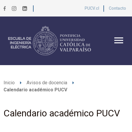
PUCV.cl
Contacto
menu
arrow_right
arrow_right
Inicio
Avisos de docencia
Calendario académico PUCV
Calendario académico PUCV