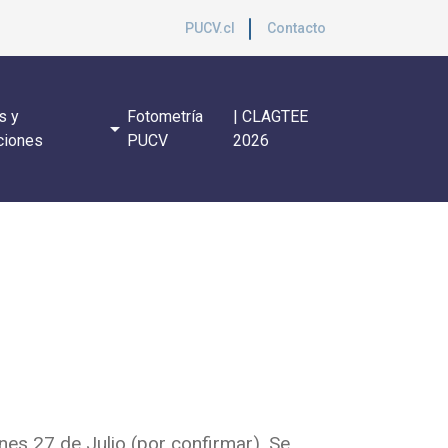
PUCV.cl
Contacto
s y
Fotometría
| CLAGTEE
arrow_drop_down
ciones
PUCV
2026
nes 27 de Julio (por confirmar). Se