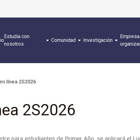
Estudia con
Empresa
arrow_drop_down
arrow_drop_down
arrow_drop_down
cio
Comunidad
Investigación
nosotros
organiza
en línea 2S2026
ínea 2S2026
re para estudiantes de Primer Año, se aplicará el Lu