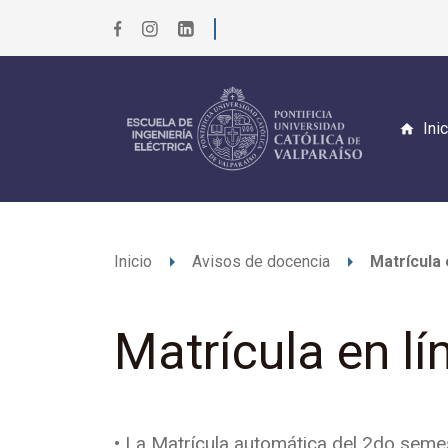
Ini
arrow_right
arrow_right
Inicio
Avisos de docencia
Matrícula 
Matrícula en l
•
La Matrícula automática del 2do semest