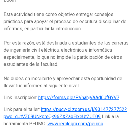
Zoom.
Esta actividad tiene como objetivo entregar consejos
prácticos para apoyar el proceso de escritura disciplinar de
informes, en particular la introducción.
Por esta razón, está destinada a estudiantes de las carreras
de ingeniería civil eléctrica, electrónica e informática
especialmente, lo que no impide la participación de otros
estudiantes de la facultad.
No dudes en inscribirte y aprovechar esta oportunidad de
llevar tus informes al siguiente nivel.
Link Inscripción:
https://forms.gle/PVnahjVAAd6JfGYV7
Link para el taller:
https://pucv-cl.zoom.us/j/93147727752?
pwd=cUtVZ09UNkpmQk96ZXZabElxeUtZUT09
Link a la
herramienta PEUMO:
www.redilegra.com/peumo