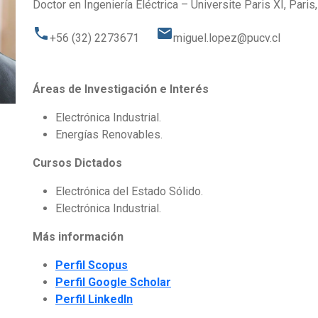
Doctor en Ingeniería Eléctrica – Universite Paris XI, Paris,
phone
email
+56 (32) 2273671
miguel.lopez@pucv.cl
Áreas de Investigación e Interés
Electrónica Industrial.
Energías Renovables.
Cursos Dictados
Electrónica del Estado Sólido.
Electrónica Industrial.
Más información
Perfil Scopus
Perfil Google Scholar
Perfil LinkedIn