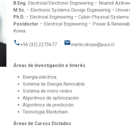
B.Eng.
Electrical/Electronic Engineering – Nnamdi Azikiwe 
M.Sc.
– Electronic Systems Design Engineering – Universi
Ph.D.
– Electrical Engineering – Cyber-Physical Systems 
Postdoctor
– Electrical Engineering – Power & Renewabl
Korea.
phone
email
+56 (32) 2273677
martin.okoye@pucv.cl
Áreas de Investigación e Interés
Energía eléctrica.
Sistema de Energía Renovable.
Sistema de micro-redes.
Algoritmos de optimización.
Algoritmos de predicción.
Tecnología Blockchain.
Áreas de Cursos Dictados