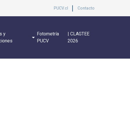
PUCV.cl
Contacto
s y
Fotometría
| CLAGTEE
arrow_drop_down
ciones
PUCV
2026