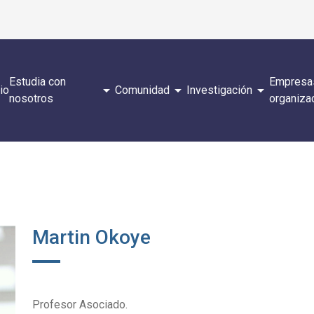
Estudia con
Empresa
arrow_drop_down
arrow_drop_down
arrow_drop_down
cio
Comunidad
Investigación
nosotros
organiza
Martin Okoye
Profesor Asociado.