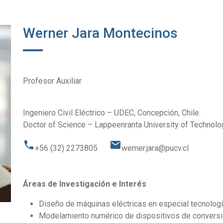
Werner Jara Montecinos
Profesor Auxiliar
Ingeniero Civil Eléctrico – UDEC, Concepción, Chile.
Doctor of Science – Lappeenranta University of Technolog
phone
email
+56 (32) 2273805
werner.jara@pucv.cl
Áreas de Investigación e Interés
Diseño de máquinas eléctricas en especial tecnolo
Modelamiento numérico de dispositivos de conversi