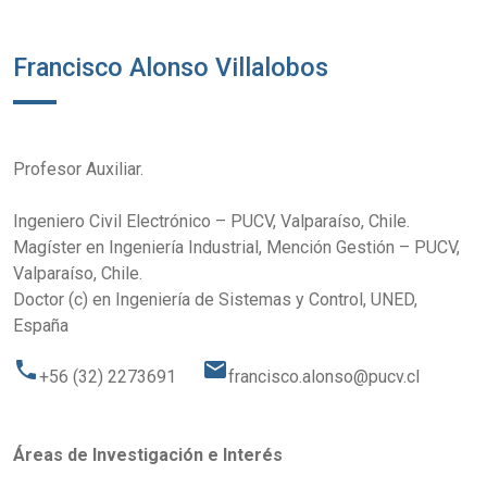
Francisco Alonso Villalobos
Profesor Auxiliar.
Ingeniero Civil Electrónico – PUCV, Valparaíso, Chile.
Magíster en Ingeniería Industrial, Mención Gestión – PUCV,
Valparaíso, Chile.
Doctor (c) en Ingeniería de Sistemas y Control, UNED,
España
phone
email
+56 (32) 2273691
francisco.alonso@pucv.cl
Áreas de Investigación e Interés