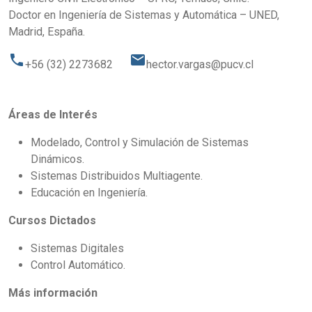
Doctor en Ingeniería de Sistemas y Automática – UNED,
Madrid, España.
phone
email
+56 (32) 2273682
hector.vargas@pucv.cl
Áreas de Interés
Modelado, Control y Simulación de Sistemas
Dinámicos.
Sistemas Distribuidos Multiagente.
Educación en Ingeniería.
Cursos Dictados
Sistemas Digitales
Control Automático.
Más información