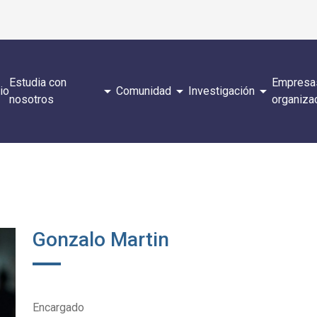
Estudia con
Empresa
arrow_drop_down
arrow_drop_down
arrow_drop_down
cio
Comunidad
Investigación
nosotros
organiza
Gonzalo Martin
Encargado