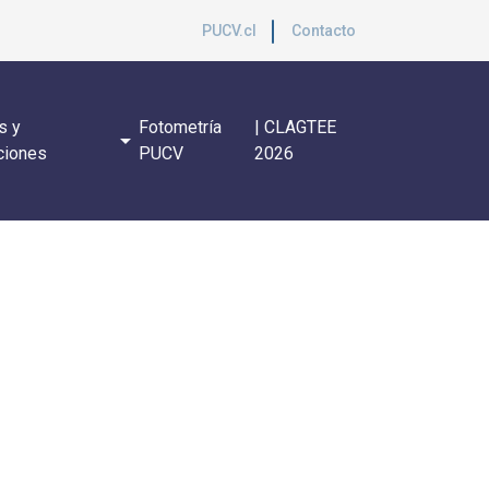
PUCV.cl
Contacto
s y
Fotometría
| CLAGTEE
arrow_drop_down
ciones
PUCV
2026