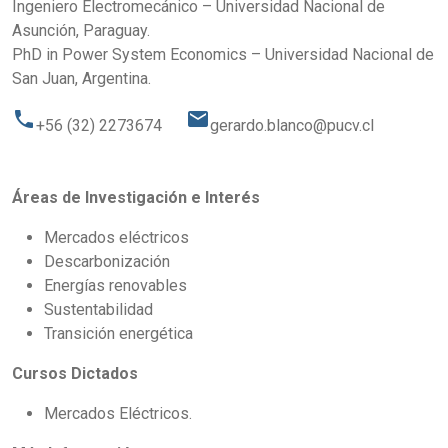
Ingeniero Electromecánico – Universidad Nacional de
Asunción, Paraguay.
PhD in Power System Economics – Universidad Nacional de
San Juan, Argentina.
phone
email
+56 (32) 2273674
gerardo.blanco@pucv.cl
Áreas de Investigación e Interés
Mercados eléctricos
Descarbonización
Energías renovables
Sustentabilidad
Transición energética
Cursos Dictados
Mercados Eléctricos.