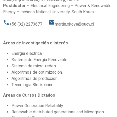
Postdoctor
– Electrical Engineering – Power & Renewable
Energy – Incheon National University, South Korea.
phone
email
+56 (32) 2273677
martin.okoye@pucv.cl
Áreas de Investigación e Interés
Energía eléctrica.
Sistema de Energía Renovable.
Sistema de micro-redes.
Algoritmos de optimización.
Algoritmos de predicción.
Tecnología Blockchain.
Áreas de Cursos Dictados
Power Generation Reliability
Renewable distributed generations and Microgrids