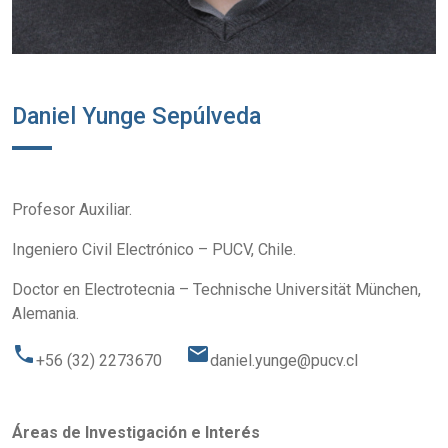
Daniel Yunge Sepúlveda
Profesor Auxiliar.
Ingeniero Civil Electrónico – PUCV, Chile.
Doctor en Electrotecnia – Technische Universität München,
Alemania.
phone
email
+56 (32) 2273670
daniel.yunge@pucv.cl
Áreas de Investigación e Interés