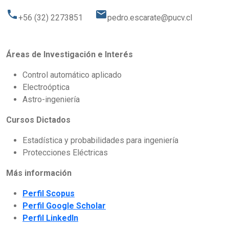
phone
email
+56 (32) 2273851
pedro.escarate@pucv.cl
Áreas de Investigación e Interés
Control automático aplicado
Electroóptica
Astro-ingeniería
Cursos Dictados
Estadística y probabilidades para ingeniería
Protecciones Eléctricas
Más información
Perfil Scopus
Perfil Google Scholar
Perfil LinkedIn