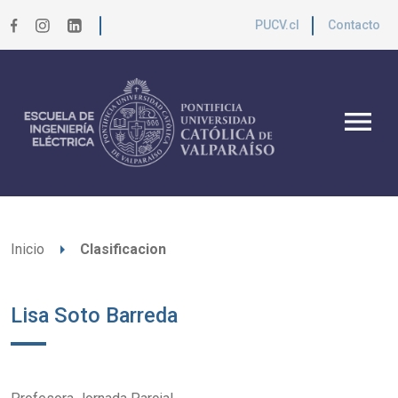
PUCV.cl
Contacto
menu
arrow_right
Inicio
Clasificacion
Lisa Soto Barreda