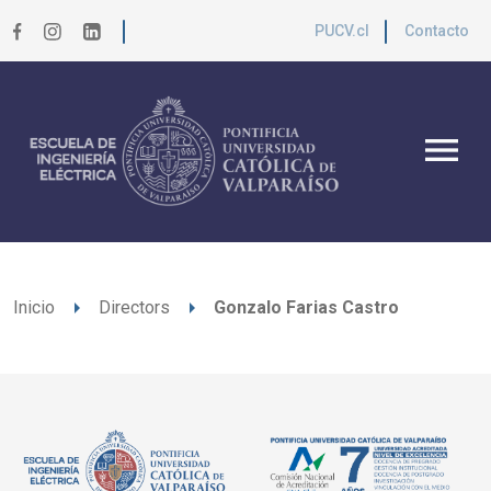
PUCV.cl
Contacto
menu
arrow_right
arrow_right
Inicio
Directors
Gonzalo Farias Castro