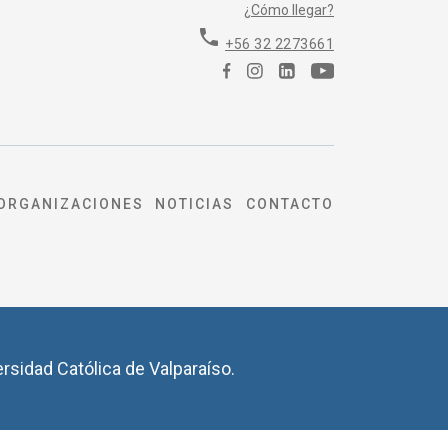
¿Cómo llegar?
phone
+56 32 2273661
ORGANIZACIONES
NOTICIAS
CONTACTO
ersidad Católica de Valparaíso.