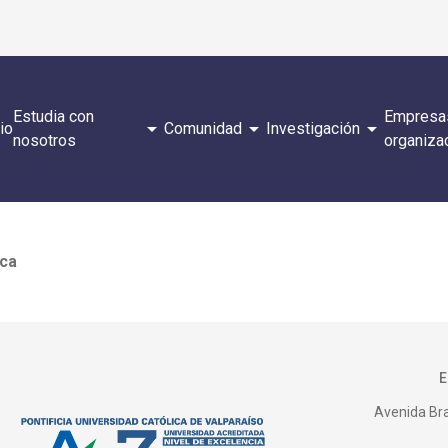
Estudia con
Empresa
arrow_drop_down
arrow_drop_down
arrow_drop_down
cio
Comunidad
Investigación
nosotros
organiza
cca
Avenida Bras