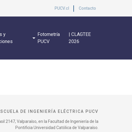
PUCV.cl
Contacto
s y
Fotometría
| CLAGTEE
arrow_drop_down
ciones
PUCV
2026
ESCUELA DE INGENIERÍA ELÉCTRICA PUCV
il 2147, Valparaíso, en la Facultad de Ingeniería de la
Pontificia Universidad Católica de Valparaíso.