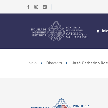
Ini
arrow_right
arrow_right
Inicio
Directors
José Garbarino Ro