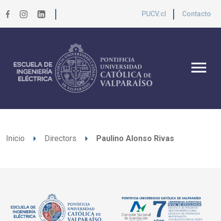
PUCV.cl
Contacto
menu
arrow_right
arrow_right
Inicio
Directors
Paulino Alonso Rivas