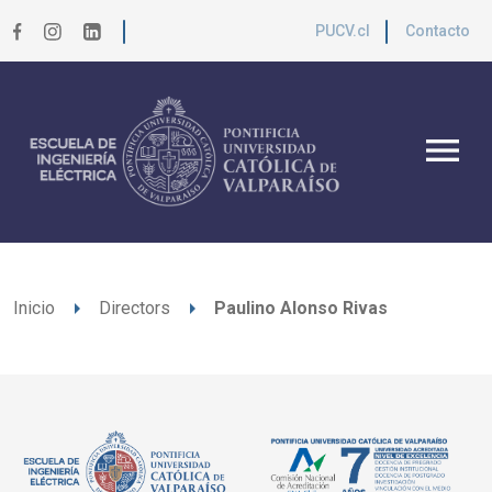
PUCV.cl
Contacto
menu
arrow_right
arrow_right
Inicio
Directors
Paulino Alonso Rivas