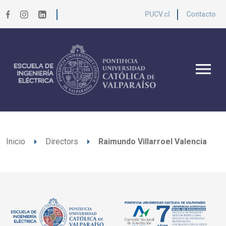
PUCV.cl
Contacto
menu
arrow_right
arrow_right
Inicio
Directors
Raimundo Villarroel Valencia