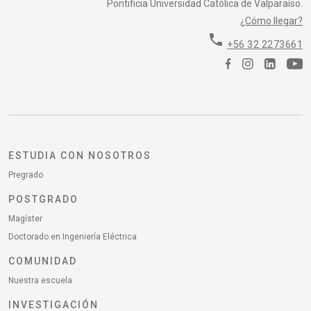
Pontificia Universidad Católica de Valparaíso.
¿Cómo llegar?
phone
+56 32 2273661
ESTUDIA CON NOSOTROS
Pregrado
POSTGRADO
Magíster
Doctorado en Ingeniería Eléctrica
COMUNIDAD
Nuestra escuela
INVESTIGACIÓN