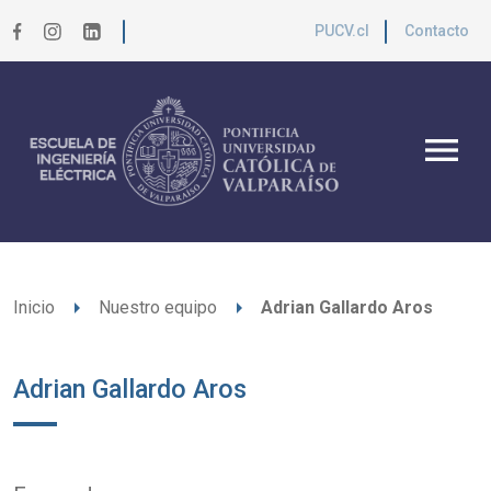
PUCV.cl
Contacto
menu
arrow_right
arrow_right
Inicio
Nuestro equipo
Adrian Gallardo Aros
Adrian Gallardo Aros