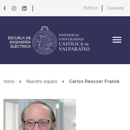
PUCV.cl
Contacto
menu
arrow_right
arrow_right
Inicio
Nuestro equipo
Carlos Reusser Franck