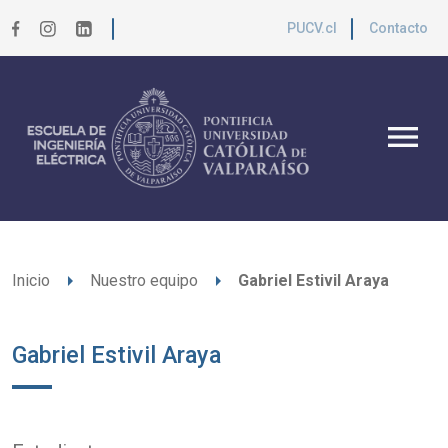
PUCV.cl
Contacto
menu
arrow_right
arrow_right
Inicio
Nuestro equipo
Gabriel Estivil Araya
Gabriel Estivil Araya