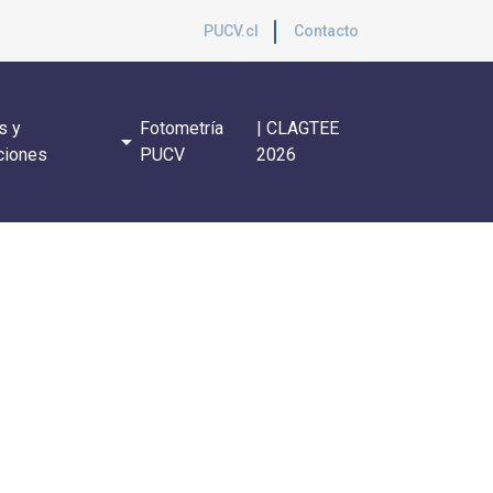
PUCV.cl
Contacto
s y
Fotometría
| CLAGTEE
arrow_drop_down
ciones
PUCV
2026