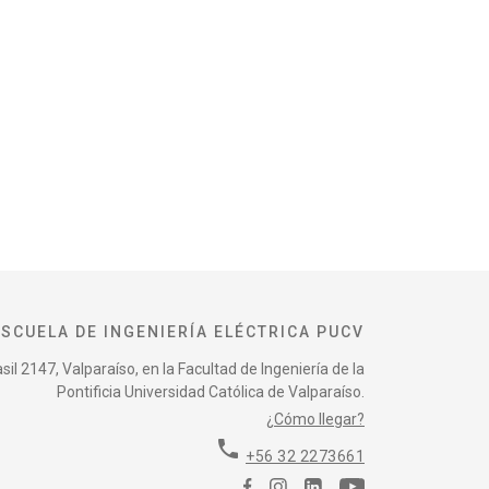
ESCUELA DE INGENIERÍA ELÉCTRICA PUCV
il 2147, Valparaíso, en la Facultad de Ingeniería de la
Pontificia Universidad Católica de Valparaíso.
¿Cómo llegar?
phone
+56 32 2273661