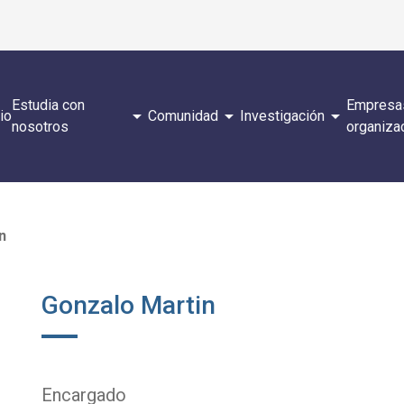
Estudia con
Empresa
arrow_drop_down
arrow_drop_down
arrow_drop_down
cio
Comunidad
Investigación
nosotros
organiza
n
Gonzalo Martin
Encargado