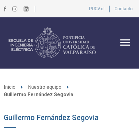
PUCV.cl
Contacto
menu
arrow_right
arrow_right
Inicio
Nuestro equipo
Guillermo Fernández Segovia
Guillermo Fernández Segovia