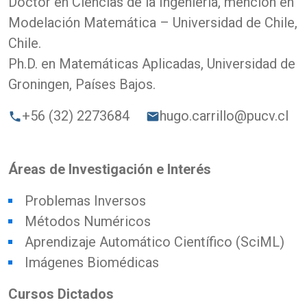
Doctor en Ciencias de la Ingeniería, mención en
Modelación Matemática – Universidad de Chile,
Chile.
Ph.D. en Matemáticas Aplicadas, Universidad de
Groningen, Países Bajos.
+56 (32) 2273684
hugo.carrillo@pucv.cl
phone
email
Áreas de Investigación e Interés
Problemas Inversos
Métodos Numéricos
Aprendizaje Automático Científico (SciML)
Imágenes Biomédicas
Cursos Dictados