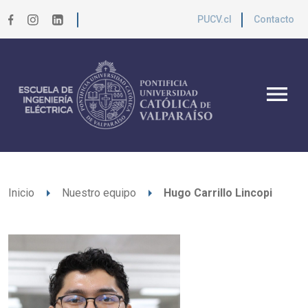
PUCV.cl
Contacto
menu
arrow_right
arrow_right
Inicio
Nuestro equipo
Hugo Carrillo Lincopi