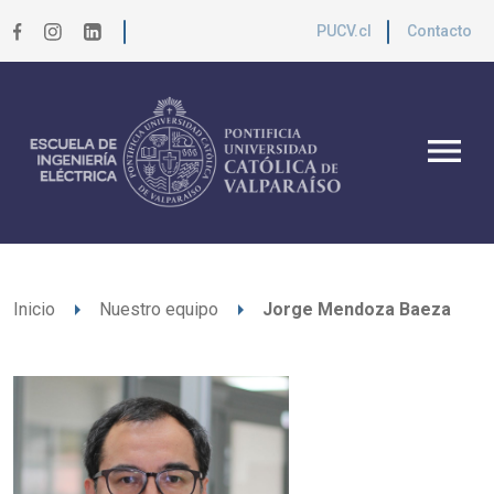
PUCV.cl
Contacto
menu
arrow_right
arrow_right
Inicio
Nuestro equipo
Jorge Mendoza Baeza