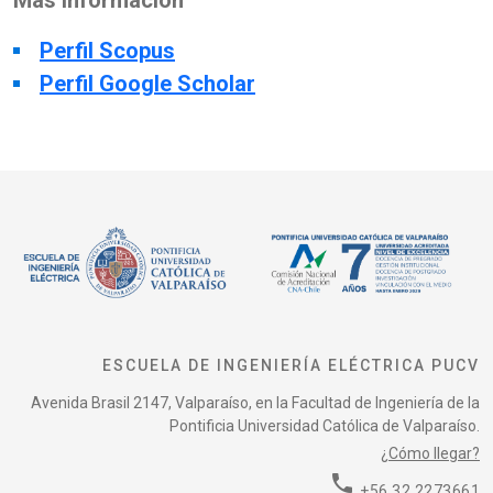
Más información
Perfil Scopus
Perfil Google Scholar
ESCUELA DE INGENIERÍA ELÉCTRICA PUCV
Avenida Brasil 2147, Valparaíso, en la Facultad de Ingeniería de la
Pontificia Universidad Católica de Valparaíso.
¿Cómo llegar?
phone
+56 32 2273661