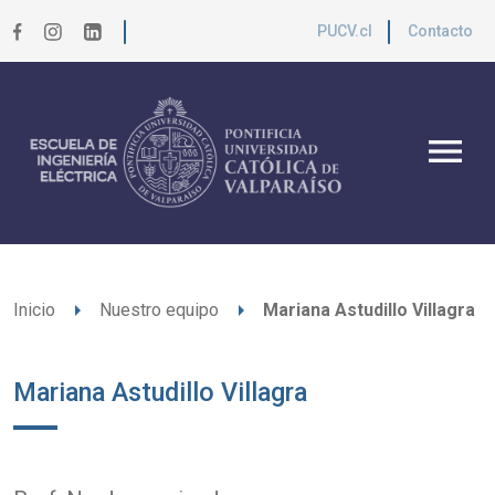
PUCV.cl
Contacto
menu
arrow_right
arrow_right
Inicio
Nuestro equipo
Mariana Astudillo Villagra
Mariana Astudillo Villagra