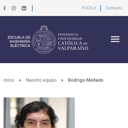
PUCV.cl
Contacto
menu
arrow_right
arrow_right
Inicio
Nuestro equipo
Rodrigo Mellado