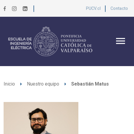
PUCV.cl
Contacto
menu
arrow_right
arrow_right
Inicio
Nuestro equipo
Sebastián Matus