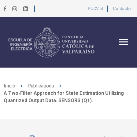
PUCV.cl
Contacto
menu
arrow_right
arrow_right
Inicio
Publications
A Two-Filter Approach for State Estimation Utilizing
Quantized Output Data. SENSORS (Q1).