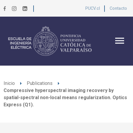
PUCV.cl
Contacto
menu
arrow_right
arrow_right
Inicio
Publications
Compressive hyperspectral imaging recovery by
spatial-spectral non-local means regularization. Optics
Express (Q1).