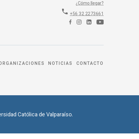
¿Cómo llegar?
phone
+56 32 2273661
ORGANIZACIONES
NOTICIAS
CONTACTO
ersidad Católica de Valparaíso.