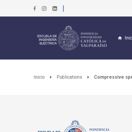
Ini
arrow_right
arrow_right
Inicio
Publications
Compressive spec