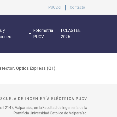
PUCV.cl
Contacto
s y
Fotometría
| CLAGTEE
arrow_drop_down
ciones
PUCV
2026
tector. Optics Express (Q1).
ESCUELA DE INGENIERÍA ELÉCTRICA PUCV
il 2147, Valparaíso, en la Facultad de Ingeniería de la
Pontificia Universidad Católica de Valparaíso.