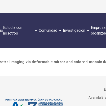
Estudia con
Empresa
arrow_drop_down
arrow_drop_down
arrow_drop_down
cio
Comunidad
Investigación
nosotros
organiza
tral imaging via deformable mirror and colored-mosaic de
Avenida Bras