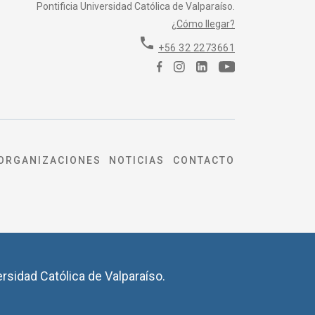
Pontificia Universidad Católica de Valparaíso.
¿Cómo llegar?
phone
+56 32 2273661
ORGANIZACIONES
NOTICIAS
CONTACTO
ersidad Católica de Valparaíso.