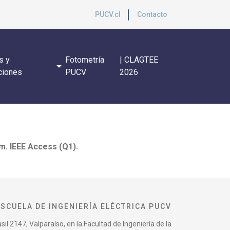
PUCV.cl
Contacto
s y
Fotometría
| CLAGTEE
arrow_drop_down
ciones
PUCV
2026
m. IEEE Access (Q1).
ESCUELA DE INGENIERÍA ELÉCTRICA PUCV
il 2147, Valparaíso, en la Facultad de Ingeniería de la