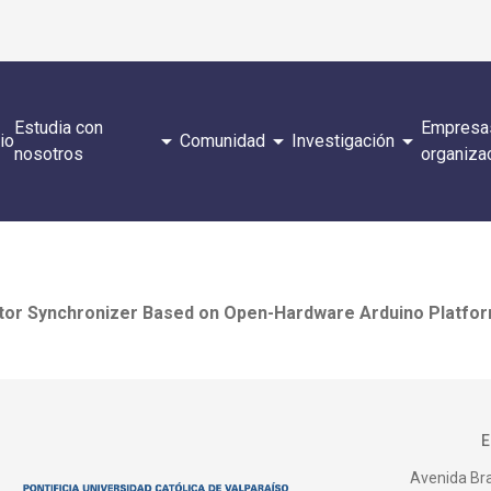
Estudia con
Empresa
arrow_drop_down
arrow_drop_down
arrow_drop_down
cio
Comunidad
Investigación
nosotros
organiza
ator Synchronizer Based on Open-Hardware Arduino Platfor
Avenida Bras